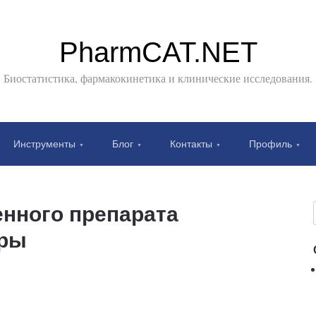
PharmCAT.NET
Биостатистика, фармакокинетика и клинические исследования.
Инструменты
Блог
Контакты
Профиль
енного препарата
оры