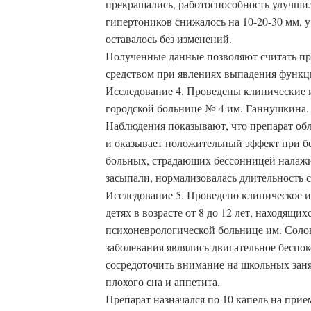
прекращались, работоспособность улучшил
гипертоников снижалось на 10-20-30 мм, 
оставалось без изменений.
Полученные данные позволяют считать п
средством при явлениях выпадения функц
Исследование 4. Проведены клинические 
городской больнице № 4 им. Ганнушкина.
Наблюдения показывают, что препарат об
и оказывает положительный эффект при б
больных, страдающих бессонницей налажи
засыпали, нормализовалась длительность с
Исследование 5. Проведено клиническое и
детях в возрасте от 8 до 12 лет, находящих
психоневрологической больнице им. Сол
заболевания являлись двигательное беспо
сосредоточить внимание на школьных заня
плохого сна и аппетита.
Препарат назначался по 10 капель на прием,