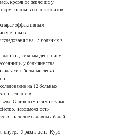
ась, кровяное давление у
у норматоников и гипотоников
репарат эффективным
ий яичников.
исследования на 15 больных в
ладает седативным действием
ессоннице, у большинства
вался сон, больные легко
на.
сследование на 12 больных
ся на лечении в
овьева. Основными симптомами
койство, невозможность
тиях, наличие головных болей,
 внутрь, 3 раза в день. Курс