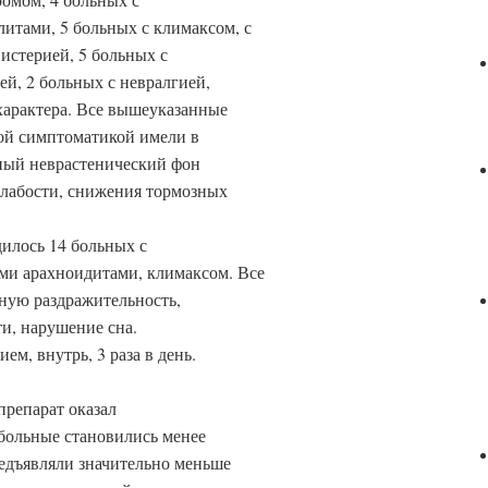
итами, 5 больных с климаксом, с
истерией, 5 больных с
ей, 2 больных с невралгией,
характера. Все вышеуказанные
ой симптоматикой имели в
ный неврастенический фон
слабости, снижения тормозных
илось 14 больных с
ми арахноидитами, климаксом. Все
ную раздражительность,
и, нарушение сна.
ем, внутрь, 3 раза в день.
репарат оказал
больные становились менее
едъявляли значительно меньше