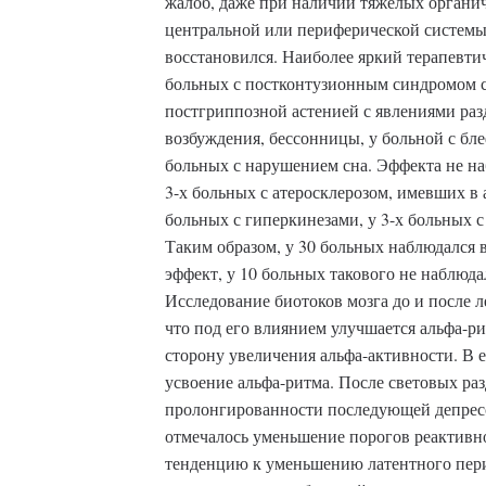
жалоб, даже при наличии тяжелых органи
центральной или периферической системы
восстановился. Наиболее яркий терапевти
больных с постконтузионным синдромом с
постгриппозной астенией с явлениями раз
возбуждения, бессонницы, у больной с бле
больных с нарушением сна. Эффекта не на
3-х больных с атеросклерозом, имевших в 
больных с гиперкинезами, у 3-х больных с
Таким образом, у 30 больных наблюдался
эффект, у 10 больных такового не наблюда
Исследование биотоков мозга до и после л
что под его влиянием улучшается альфа-ри
сторону увеличения альфа-активности. В 
усвоение альфа-ритма. После световых ра
пролонгированности последующей депресс
отмечалось уменьшение порогов реактивн
тенденцию к уменьшению латентного пери