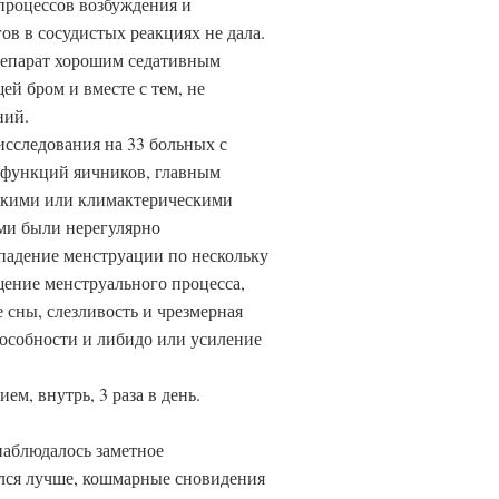
процессов возбуждения и
в в сосудистых реакциях не дала.
репарат хорошим седативным
й бром и вместе с тем, не
ний.
сследования на 33 больных с
функций яичников, главным
скими или климактерическими
и были нерегулярно
адение менструации по нескольку
ение менструального процесса,
 сны, слезливость и чрезмерная
особности и либидо или усиление
ем, внутрь, 3 раза в день.
наблюдалось заметное
ился лучше, кошмарные сновидения