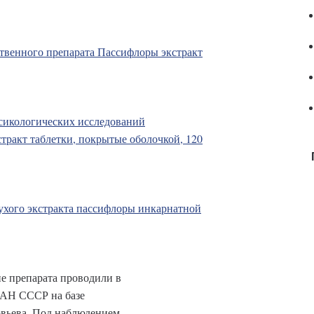
твенного препарата Пассифлоры экстракт
ксикологических исследований
тракт таблетки, покрытые оболочкой, 120
ухого экстракта пассифлоры инкарнатной
е препарата проводили в
 АН СССР на базе
вьева. Под наблюдением