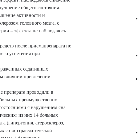
улучшение общего состояния.
ышение активности и
клерозом головного мозга, с
ерии – эффекта не наблюдалось.
редств после приемапрепарата не
щего угнетения при
ыраженных седативных
ом влиянии при лечении
е препарата проводили в
 больных преимущественно
 состояниями с нарушением сна
ческих) из них 14 больных
га (гипертония, атеросклероз,
ных с посттравматической
омом, 4 больных с