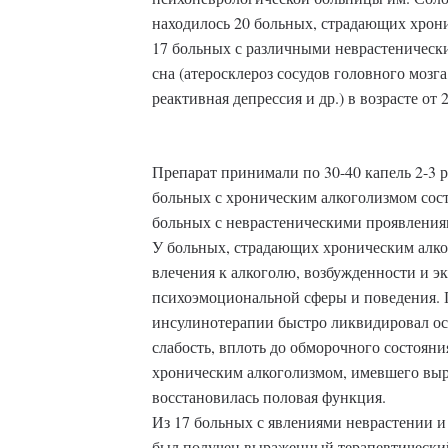
находилось 20 больных, страдающих хрон
17 больных с различными неврастеничес
сна (атеросклероз сосудов головного мозг
реактивная депрессия и др.) в возрасте от 2
Препарат принимали по 30-40 капель 2-3 ра
больных с хроническим алкоголизмом соста
больных с неврастеническими проявлениям
У больных, страдающих хроническим алк
влечения к алкоголю, возбужденности и э
психоэмоциональной сферы и поведения. П
инсулинотерапии быстро ликвидировал о
слабость, вплоть до обморочного состояни
хроническим алкоголизмом, имевшего вы
восстановилась половая функция.
Из 17 больных с явлениями неврастении и
был получен выраженный терапевтически