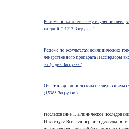
Резюме по клиническому изучению лекарс
жидкий (14213 Загрузок )
Резюме по результатам доклинических то
лекарственного препарата Пассифлоры экс
мг (Одна Загрузка )
Отчет по доклиническим исследованиям с
(15988 Загрузок )
Исследование 1. Клиническое исследовани
Институте Высшей нервной деятельности
психоневрологической больницы им. Соло