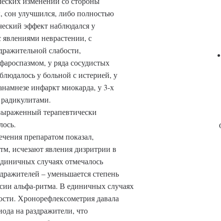
ческих изменений со стороны
, сон улучшился, либо полностью
ческий эффект наблюдался у
 явлениями неврастении, с
дражительной слабости,
фароспазмом, у ряда сосудистых
блюдалось у больной с истерией, у
анамнезе инфаркт миокарда, у 3-х
 радикулитами.
 выраженный терапевтически
лось.
ечения препаратом показал,
тм, исчезают явления дизритрии в
единичных случаях отмечалось
здражителей – уменьшается степень
ии альфа-ритма. В единичных случаях
ости. Хронорефлексометрия давала
ода на раздражители, что