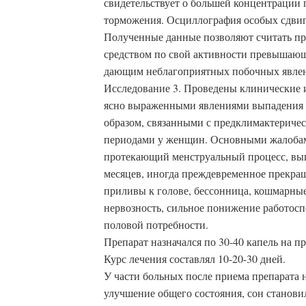
свидетельствует о большей концентрации 
торможения. Осциллография особых сдвиго
Полученные данные позволяют считать п
средством по свой активности превышающе
дающим неблагоприятных побочных явле
Исследование 3. Проведены клинические и
ясно выраженными явлениями выпадения 
образом, связанными с предклимактериче
периодами у женщин. Основными жалобам
протекающий менструальный процесс, вып
месяцев, иногда преждевременное прекращ
приливы к голове, бессонница, кошмарные
нервозность, сильное понижение работосп
половой потребности.
Препарат назначался по 30-40 капель на при
Курс лечения составлял 10-20-30 дней.
У части больных после приема препарата 
улучшение общего состояния, сон станов