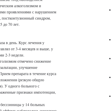
ическим алкоголизмом и
кими проявлениями с нарушением
а, постконтузионный синдром,
5 до 70 лет.
за в день. Курс лечения у
влял от 3-4 месяцев и выше, у
и 2-3 недели.
оголизмом отмечено снижение
кзальтации, улучшение
рием препарата в течение курса
сложнения (резкую общую
я). У одного больного с
раженные признаки импотенции,
 бессонницы у 14 больных
й эффект: наблюдалось снижение