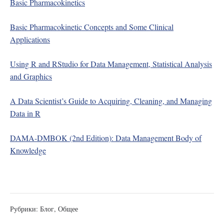
Basic Pharmacokinetics
Basic Pharmacokinetic Concepts and Some Clinical
Applications
Using R and RStudio for Data Management, Statistical Analysis
and Graphics
A Data Scientist’s Guide to Acquiring, Cleaning, and Managing
Data in R
DAMA-DMBOK (2nd Edition): Data Management Body of
Knowledge
Рубрики:
Блог
,
Общее