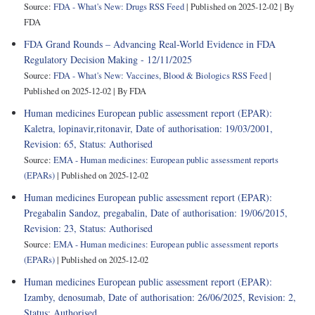
Source:
FDA - What's New: Drugs RSS Feed
Published on 2025-12-02
By
FDA
FDA Grand Rounds – Advancing Real-World Evidence in FDA
Regulatory Decision Making - 12/11/2025
Source:
FDA - What's New: Vaccines, Blood & Biologics RSS Feed
Published on 2025-12-02
By FDA
Human medicines European public assessment report (EPAR):
Kaletra, lopinavir,ritonavir, Date of authorisation: 19/03/2001,
Revision: 65, Status: Authorised
Source:
EMA - Human medicines: European public assessment reports
(EPARs)
Published on 2025-12-02
Human medicines European public assessment report (EPAR):
Pregabalin Sandoz, pregabalin, Date of authorisation: 19/06/2015,
Revision: 23, Status: Authorised
Source:
EMA - Human medicines: European public assessment reports
(EPARs)
Published on 2025-12-02
Human medicines European public assessment report (EPAR):
Izamby, denosumab, Date of authorisation: 26/06/2025, Revision: 2,
Status: Authorised