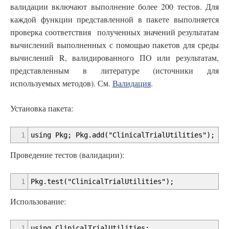
валидации включают выполнение более 200 тестов. Для
каждой функции представленной в пакете выполняется
проверка соответствия полученных значений результатам
вычислений выполненных с помощью пакетов для среды
вычислений R, валидированного ПО или результатам,
представленным в литературе (источники для
используемых методов). См.
Валидация
.
Установка пакета:
1
using Pkg; Pkg.add("ClinicalTrialUtilities");
Проведение тестов (валидации):
1
Pkg.test("ClinicalTrialUtilities");
Использование:
1
using ClinicalTrialUtilities;