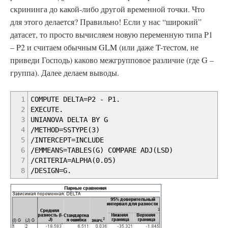
скрининга до какой-либо другой временной точки. Что
для этого делается? Правильно! Если у нас “широкий”
датасет, то просто вычисляем новую переменную типа P1
– P2 и считаем обычным GLM (или даже T-тестом, не
приведи Господь) каково межгрупповое различие (где G –
группа). Далее делаем выводы.
1
COMPUTE DELTA=P2 - P1.
2
EXECUTE.
3
UNIANOVA DELTA BY G
4
/METHOD=SSTYPE(3)
5
/INTERCEPT=INCLUDE
6
/EMMEANS=TABLES(G) COMPARE ADJ(LSD)
7
/CRITERIA=ALPHA(0.05)
8
/DESIGN=G.