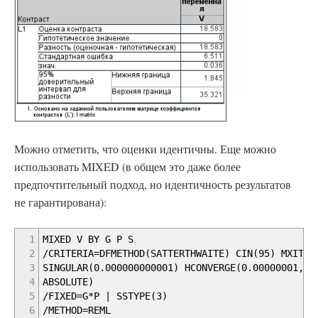
Можно отметить, что оценки идентичны. Еще можно
использовать MIXED (в общем это даже более
предпочтительный подход, но идентичность результатов
не гарантирована):
1
MIXED V BY G P S
2
/CRITERIA=DFMETHOD(SATTERTHWAITE) CIN(95) MXITER
3
SINGULAR(0.000000000001) HCONVERGE(0.00000001, R
4
ABSOLUTE)
5
/FIXED=G*P | SSTYPE(3)
6
/METHOD=REML