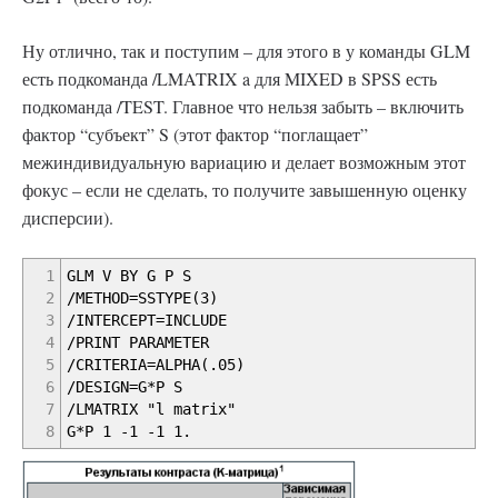
Ну отлично, так и поступим – для этого в у команды GLM
есть подкоманда /LMATRIX a для MIXED в SPSS есть
подкоманда /TEST. Главное что нельзя забыть – включить
фактор “субъект” S (этот фактор “поглащает”
межиндивидуальную вариацию и делает возможным этот
фокус – если не сделать, то получите завышенную оценку
дисперсии).
1
GLM V BY G P S
2
/METHOD=SSTYPE(3)
3
/INTERCEPT=INCLUDE
4
/PRINT PARAMETER
5
/CRITERIA=ALPHA(.05)
6
/DESIGN=G*P S
7
/LMATRIX "l matrix"
8
G*P 1 -1 -1 1.