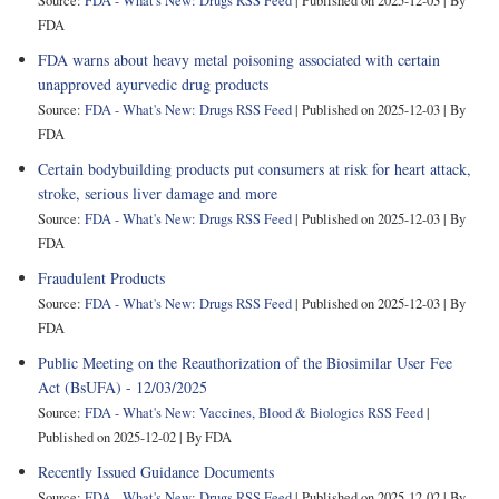
Source:
FDA - What's New: Drugs RSS Feed
Published on 2025-12-03
By
FDA
FDA warns about heavy metal poisoning associated with certain
unapproved ayurvedic drug products
Source:
FDA - What's New: Drugs RSS Feed
Published on 2025-12-03
By
FDA
Certain bodybuilding products put consumers at risk for heart attack,
stroke, serious liver damage and more
Source:
FDA - What's New: Drugs RSS Feed
Published on 2025-12-03
By
FDA
Fraudulent Products
Source:
FDA - What's New: Drugs RSS Feed
Published on 2025-12-03
By
FDA
Public Meeting on the Reauthorization of the Biosimilar User Fee
Act (BsUFA) - 12/03/2025
Source:
FDA - What's New: Vaccines, Blood & Biologics RSS Feed
Published on 2025-12-02
By FDA
Recently Issued Guidance Documents
Source:
FDA - What's New: Drugs RSS Feed
Published on 2025-12-02
By